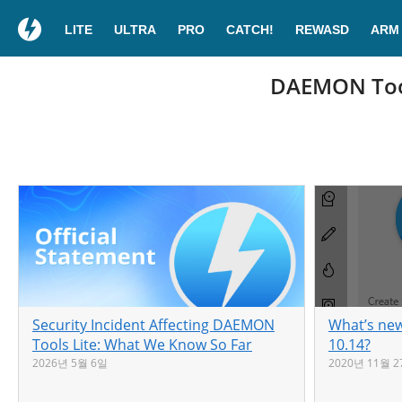
LITE
ULTRA
PRO
CATCH!
REWASD
ARM
DAEMON Tool
Security Incident Affecting DAEMON
What’s new
Tools Lite: What We Know So Far
10.14?
2026년 5월 6일
2020년 11월 