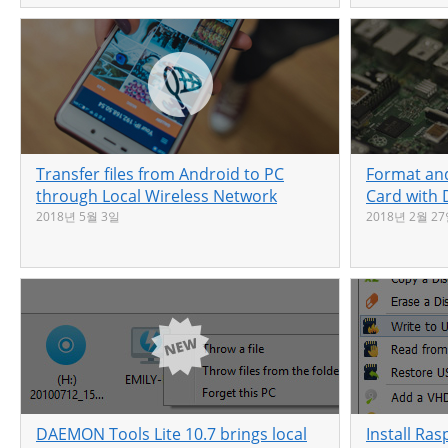
Transfer files from Android to PC
Format an
through Local Wireless Network
Card with 
2018년 5월 3일
2018년 2월 2
DAEMON Tools Lite 10.7 brings local
Install Ra