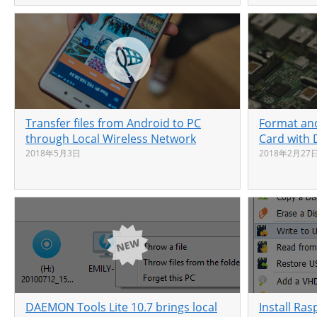
Transfer files from Android to PC
Format an
through Local Wireless Network
Card with 
2018年5月3日
2018年2月27
DAEMON Tools Lite 10.7 brings local
Install Ra