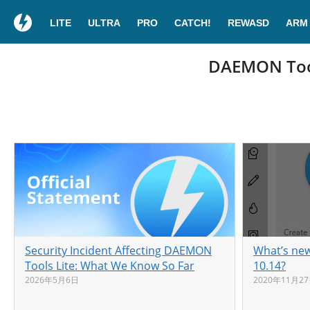
LITE
ULTRA
PRO
CATCH!
REWASD
ARM
DAEMON Tool
Security Incident Affecting DAEMON
What’s new
Tools Lite: What We Know So Far
10.14?
2026年5月6日
2020年11月2