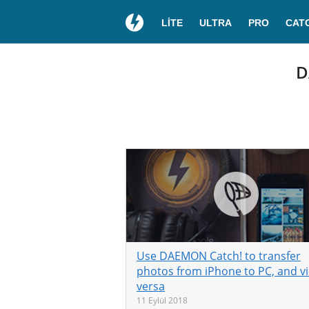
LITE
ULTRA
PRO
CAT
D
Use DAEMON Catch! to transfer
photos from iPhone to PC, and v
versa
11 Eylül 2018