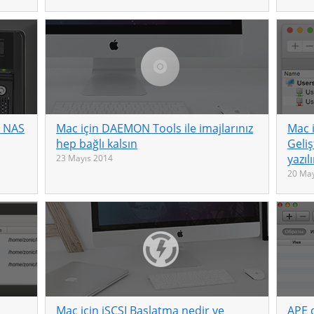
el NAS
Mac için DAEMON Tools ile imajlarınız
Mac 
hep bağlı kalsın
Geliş
yazıl
23 Mayıs 2014
20 May
Mac için iSCSI Başlatma nedir ve
APE d