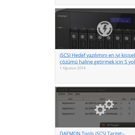
iSCSI Hedef yazılımını en iyi kişis
çözümü haline getirmek için 5 yol
1 Ağustos 2014
DAEMON Tools iSCSI Target–