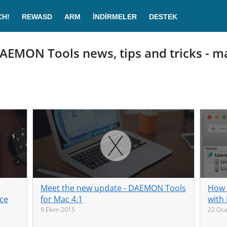
CH!
REWASD
ARM
İNDIRMELER
DESTEK
AEMON Tools news, tips and tricks - m
Meet the new update - DAEMON Tools
How 
ice
for Mac 4.1
with
9 Ekim 2015
22 Oca