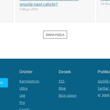
onunla nasıl çalışılır?
24 Nis
5 Mayıs 2014
DAHA FAZLA
Ürünler
Destek
Politik
Karşılaştırın
SSS
Gizlilik
Ultra
Blog
Şartlar
Lite
Bize ulaşın
© 2005 
Pro
Catch!