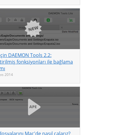
için DAEMON Tools 2.2:
tirilmiş fonksiyonları ile bağlama
ımı
ıs 2014
osyalarını Mac'de nasıl çalarız?