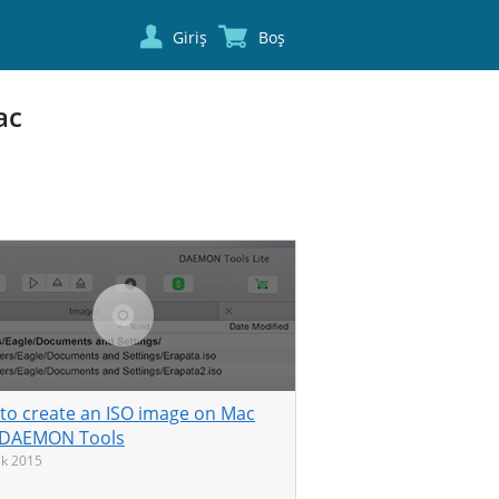
Giriş
Boş
ac
to create an ISO image on Mac
 DAEMON Tools
k 2015