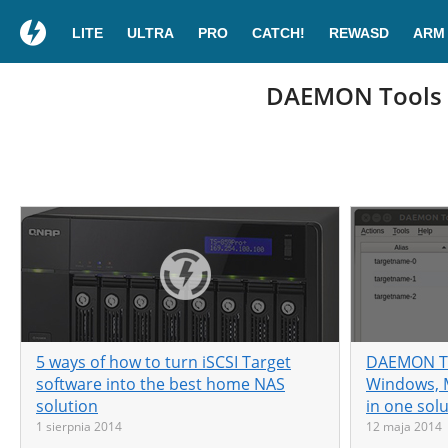
LITE
ULTRA
PRO
CATCH!
REWASD
ARM
DAEMON Tools ne
5 ways of how to turn iSCSI Target
DAEMON Too
software into the best home NAS
Windows, M
solution
in one sol
1 sierpnia 2014
12 maja 2014