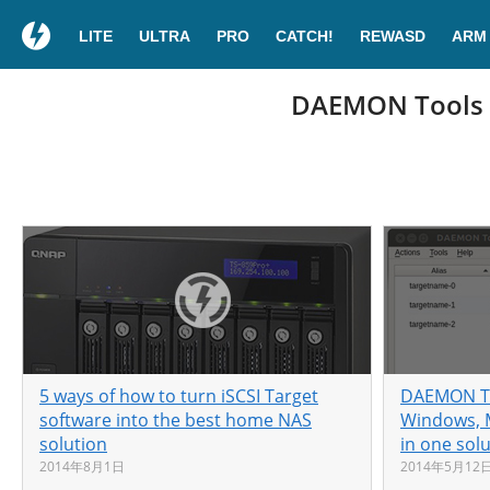
LITE
ULTRA
PRO
CATCH!
REWASD
ARM
DAEMON Tools ne
5 ways of how to turn iSCSI Target
DAEMON Too
software into the best home NAS
Windows, M
solution
in one sol
2014年8月1日
2014年5月12