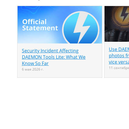
Use DAEM
Security Incident Affecting
photos f
DAEMON Tools Lite: What We
vice vers
Know So Far
11 сентября
6 мая 2026 г.