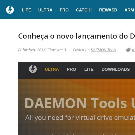
LITE
ULTRA
PRO
CATCH!
REWASD
ARM
Conheça o novo lançamento do 
Published: 2016 Cʼhwevrer 3
Posted on
DAEMON Tools
m