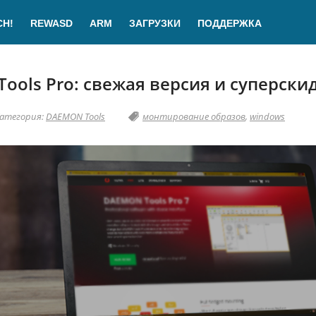
CH!
REWASD
ARM
ЗАГРУЗКИ
ПОДДЕРЖКА
ols Pro: свежая версия и суперски
атегория:
DAEMON Tools
монтирование образов
,
windows