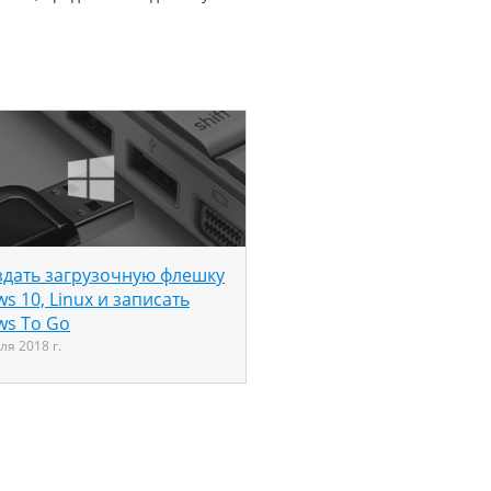
здать загрузочную флешку
s 10, Linux и записать
ws To Go
ля 2018 г.