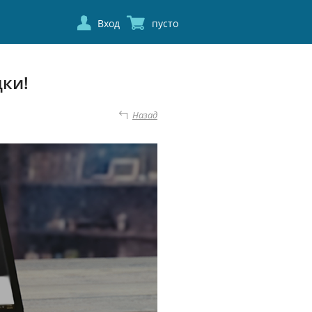
Вход
пусто
дки!
Назад