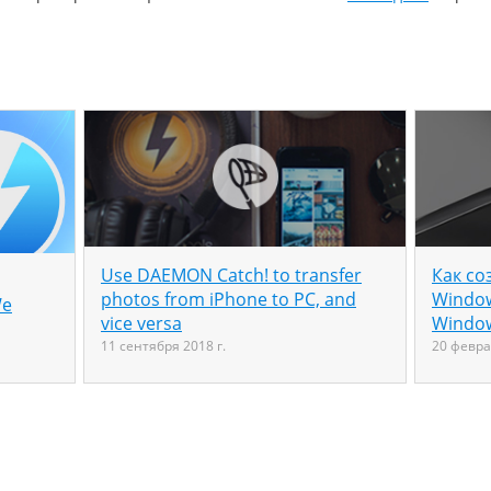
Use DAEMON Catch! to transfer
Как со
photos from iPhone to PC, and
Window
We
vice versa
Windo
11 сентября 2018 г.
20 февра