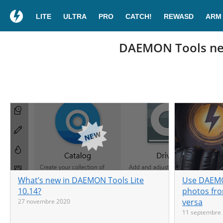
LITE
ULTRA
PRO
CATCH!
REWASD
ARM
DAEMON Tools new
What’s new in DAEMON Tools Lite
Use DAEMO
10.14?
photos fro
versa
27 novembre 2020
11 septembre